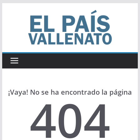
Saltar
al
contenido
¡Vaya! No se ha encontrado la página
404