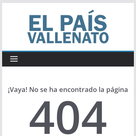
Saltar
al
contenido
¡Vaya! No se ha encontrado la página
404