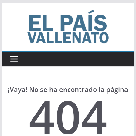
Saltar
al
contenido
¡Vaya! No se ha encontrado la página
404