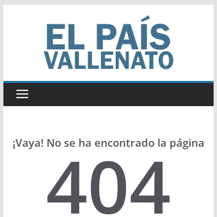
Saltar
al
contenido
¡Vaya! No se ha encontrado la página
404