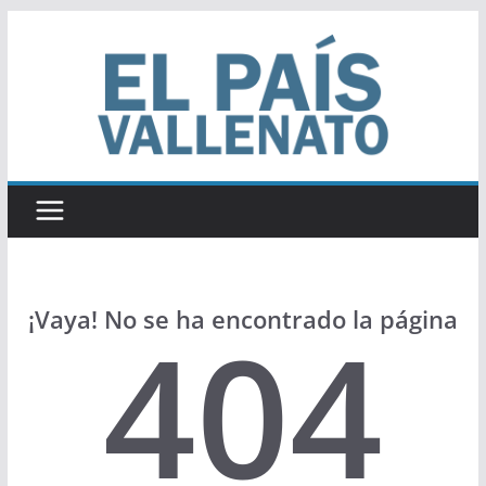
Saltar
al
contenido
¡Vaya! No se ha encontrado la página
404