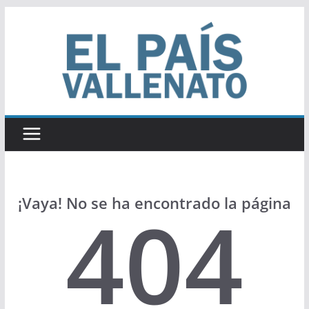
Saltar
al
contenido
¡Vaya! No se ha encontrado la página
404