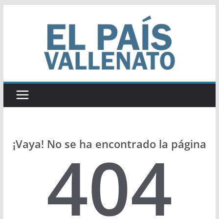
Saltar
al
contenido
¡Vaya! No se ha encontrado la página
404