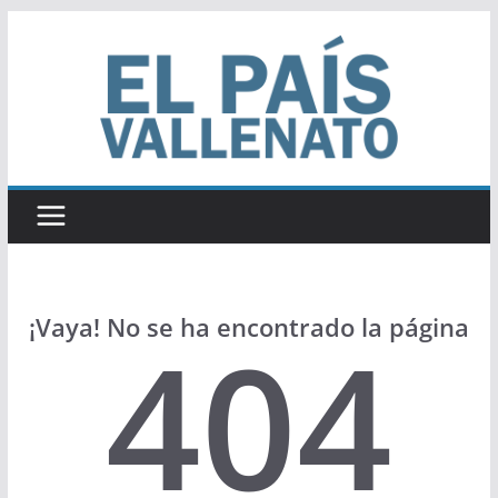
Saltar
al
contenido
¡Vaya! No se ha encontrado la página
404